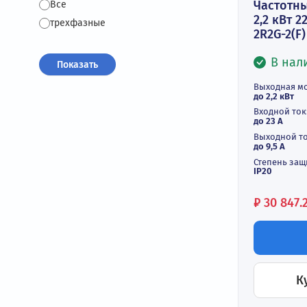
6 кВт
7,5 кВт
18,5 кВт
22 кВт
По типу
Час
Все
2,2
трехфазные
2R2
Выхо
до 2,
Вход
до 23
Выхо
до 9,