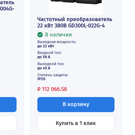
реобразователь
NVT GD300L-004G-
Частотный преобразо
22 кВт 380В GD300L-02
и
В наличии
ть:
Выходная мощность:
до 22 кВт
Входной ток:
до 56 А
Выходной ток: