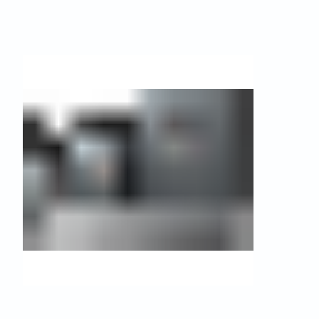
ателя
п TSP 28-