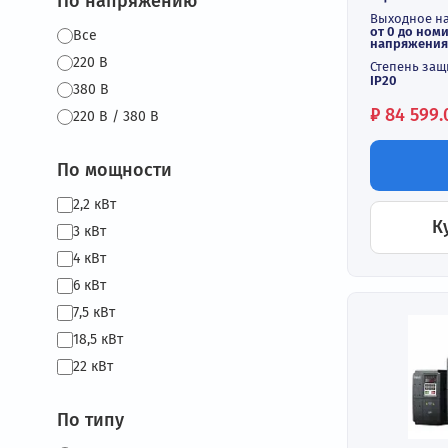
Выходной ток, А
Выхо
до 18
Выхо
до 38
Вход
3 фа
По напряжению
Выхо
от 0
Все
напр
220 В
Степ
IP20
380 В
Цен
₽
84
220 В / 380 В
По мощности
2,2 кВт
3 кВт
4 кВт