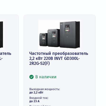
реобразователь
Частотный преобразо
INVT GD300L-
2,2 кВт 220В INVT GD30
2R2G-S2(F)