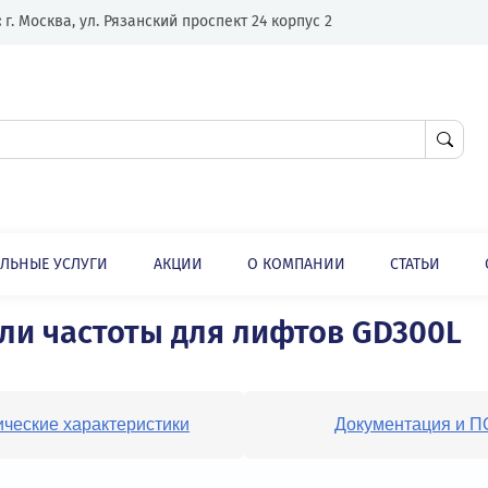
Адрес:
г. Москва, ул. Рязанский проспект 24 корпус 2
ЛНИТЕЛЬНЫЕ УСЛУГИ
АКЦИИ
О КОМПАНИИ
ли
Преобразователи частоты для лифта
атели частоты для лифтов G
Технические характеристики
Докум