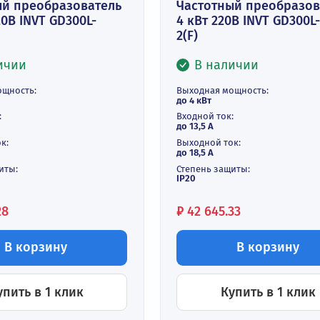
тотный преобразователь
Частотный п
 кВт 220В INVT GD300L-
4 кВт 220В I
G-2(F)
2(F)
В наличии
В наличи
дная мощность:
Выходная мощнос
2 кВт
до 4 кВт
ной ток:
Входной ток:
 А
до 13,5 А
дной ток:
Выходной ток:
5 А
до 18,5 А