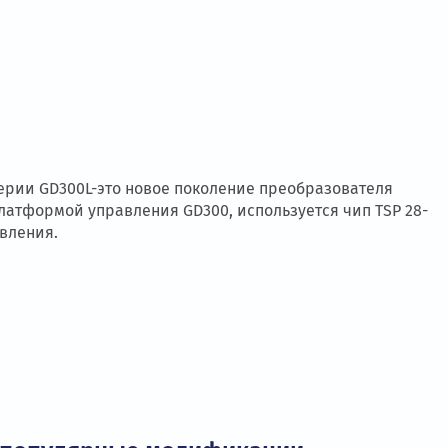
фта Серии GD300L-это новое поколение преобразов
80 с платформой управления GD300, используется чи
о управления.