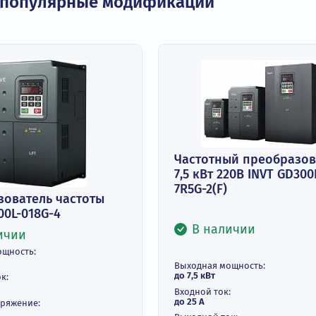
 на популярные модификации
Частотный п
7,5 кВт 220В 
7R5G-2(F)
образователь частоты
T GD300L-018G-4