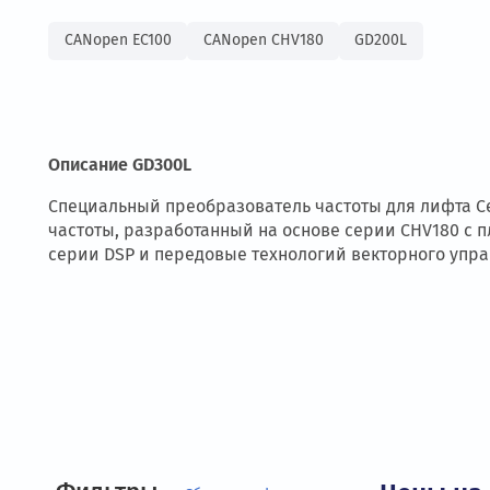
CANopen EC100
CANopen CHV180
GD200L
Описание GD300L
Специальный преобразователь частоты для ли
частоты, разработанный на основе серии CHV1
серии DSP и передовые технологий векторног