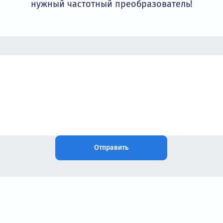
Купить в 1 клик
Купит
Посмотреть 
Остались вопросы?
Наши специалисты проконсультируют и пом
нужный частотный преобразовате