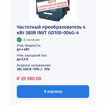
Частотный преобразователь 4
кВт 380В INVT GD100-004G-4
В наличии
Ном. мощность:
до 4 кВт
Ном. выходной ток:
до 9,5 А
Входное напряжение:
3АС 400 В +15% /- 15%
Цена:
₽
20 980.00
В корзину