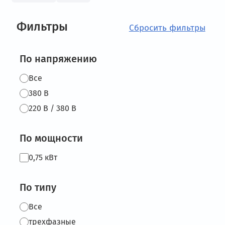
Фильтры
По напряжению
Все
380 В
220 В / 380 В
По мощности
0,75 кВт
По типу
Все
трехфазные