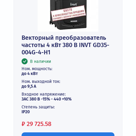
Векторный преобразователь
частоты 4 кВт 380 В INVT GD35-
004G-4-H1
В наличии
Ном. мощность:
до 4 кВт
Ном. выходной ток:
до 9,5 А
Входное напряжение:
3АС 380 В -15% - 440 +10%
Степень защиты:
IP20
Цена:
₽
29 725.58