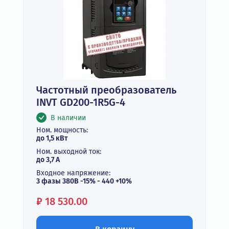
Частотный преобразователь
INVT GD200-1R5G-4
В наличии
Ном. мощность:
до 1,5 кВт
Ном. выходной ток:
до 3,7 А
Входное напряжение:
3 фазы 380В -15% - 440 +10%
Цена:
₽
18 530.00