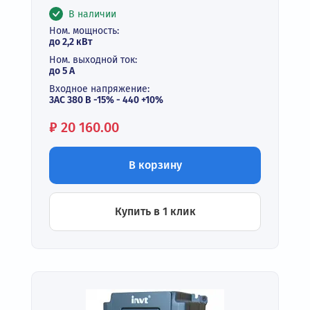
В наличии
Ном. мощность:
до 2,2 кВт
Ном. выходной ток:
до 5 А
Входное напряжение:
3АС 380 В -15% - 440 +10%
Цена:
₽
20 160.00
В корзину
Купить в 1 клик