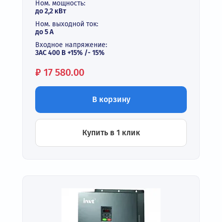
Ном. мощность:
до 2,2 кВт
Ном. выходной ток:
до 5 А
Входное напряжение:
3АС 400 В +15% /- 15%
Цена:
₽
17 580.00
В корзину
Купить в 1 клик