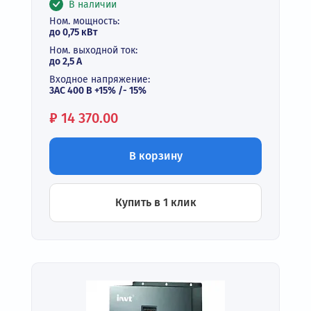
В наличии
Ном. мощность:
до 0,75 кВт
Ном. выходной ток:
до 2,5 А
Входное напряжение:
3АС 400 В +15% /- 15%
Цена:
₽
14 370.00
В корзину
Купить в 1 клик