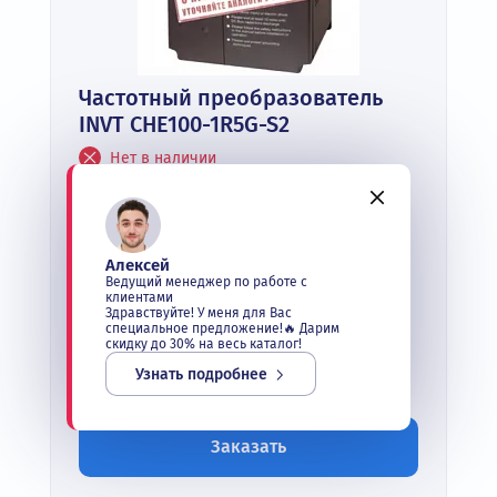
Частотный преобразователь
INVT CHE100-1R5G-S2
Нет в наличии
Ном. мощность:
до 1,5 кВт
Ном. выходной ток:
до 7 А
Алексей
Входное напряжение:
Ведущий менеджер по работе с
1 фаза 220В -15%~15%
клиентами
Здравствуйте! У меня для Вас
Выходное напряжение:
специальное предложение!🔥 Дарим
3 фазы до 220В
скидку до 30% на весь каталог!
Узнать подробнее
Под заказ
Заказать