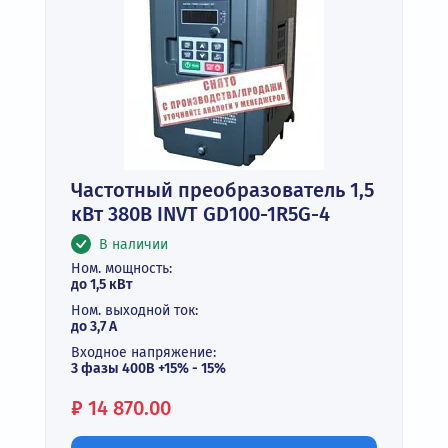
Частотный преобразователь 1,5
кВт 380В INVT GD100-1R5G-4
В наличии
Ном. мощность:
до 1,5 кВт
Ном. выходной ток:
до 3,7 А
Входное напряжение:
3 фазы 400В +15% - 15%
Цена:
₽
14 870.00