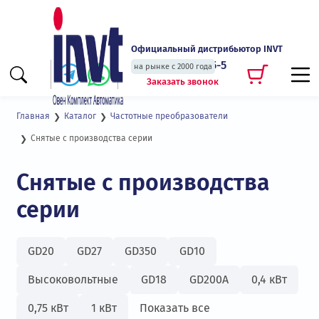
Официальный дистрибьютор INVT
+7 (495) 135-135-5
на рынке с 2000 года
Заказать звонок
Главная
Каталог
Частотные преобразователи
Снятые с производства серии
Снятые с производства
серии
GD20
GD27
GD350
GD10
Высоковольтные
GD18
GD200А
0,4 кВт
0,75 кВт
1 кВт
Показать все