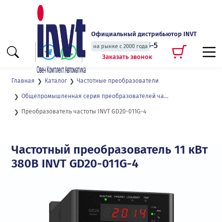
Официальный дистрибьютор INVT
+7 (495) 135-135-5
на рынке с 2000 года
Заказать звонок
Главная
Каталог
Частотные преобразователи
Общепромышленная серия преобразователей частоты с векторным управлением для двигателей до 2,2 кВт GD20
Преобразователь частоты INVT GD20-011G-4
Частотный преобразователь 11 кВт
380В INVT GD20-011G-4