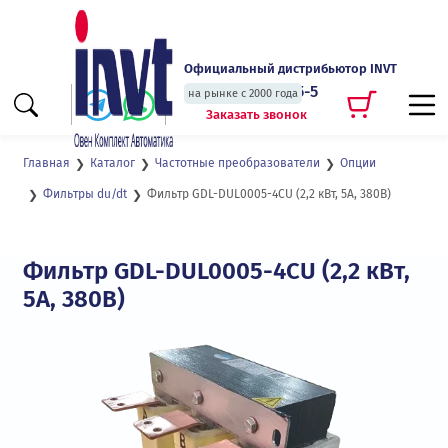
Официальный дистрибьютор INVT
+7 (495) 135-135-5
на рынке с 2000 года
Заказать звонок
Главная
Каталог
Частотные преобразователи
Опции
Фильтр GDL-DUL0005-4CU (2,2 кВт, 5А, 380В)
Фильтры du/dt
Фильтр GDL-DUL0005-4CU (2,2 кВт,
5А, 380В)