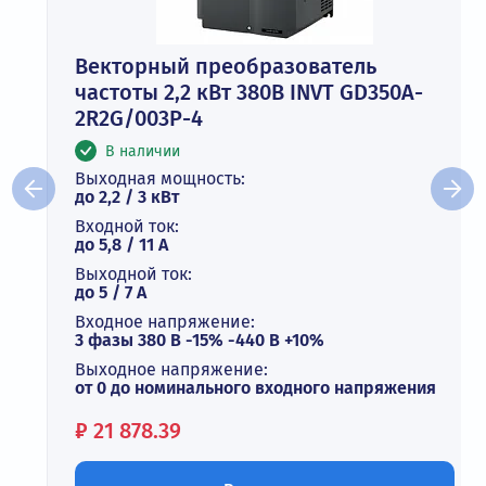
Векторный преобразователь
частоты 2,2 кВт 380В INVT GD350A-
2R2G/003P-4
В наличии
Выходная мощность:
до 2,2 / 3 кВт
Входной ток:
до 5,8 / 11 А
Выходной ток:
до 5 / 7 A
Входное напряжение:
3 фазы 380 В -15% -440 В +10%
Выходное напряжение:
от 0 до номинального входного напряжения
Цена:
₽
21 878.39