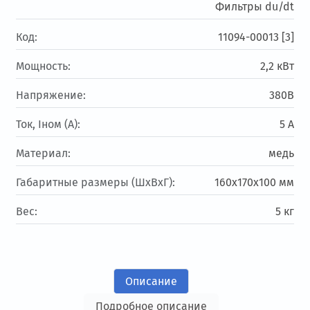
Фильтры du/dt
Код:
11094-00013 [3]
Мощность:
2,2 кВт
Напряжение:
380В
Ток, Iном (А):
5 А
Материал:
медь
Габаритные размеры (ШхВхГ):
160х170х100 мм
Вес:
5 кг
Описание
Подробное описание