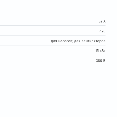
Заказать
овар
для насосов; для
ия: