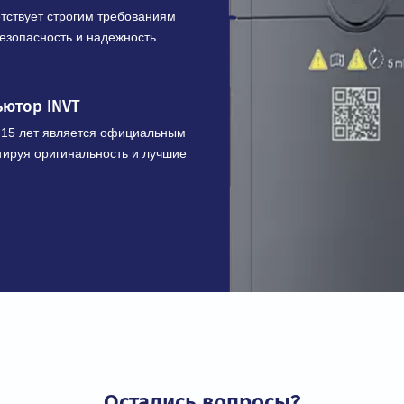
ЩЕСТВА
шленного оборудования
х преобразователей и приводов с
 кВ и мощностью от 0,4 до 7100 кВт
икация
соответствует строгим требованиям
ивает безопасность и надежность
трибьютор INVT
более 15 лет является официальным
 гарантируя оригинальность и лучшие