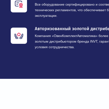
НАШИ ПРЕИМУ
Широкий ассортимент промы
Предлагаем модельные ряды частотны
рабочими напряжениями от 220 В до 10
для любых промышленных задач.
Гарантия качества и сертиф
Все оборудование сертифицировано и 
технических регламентов, что обеспеч
эксплуатации.
Авторизованный золотой дис
Компания «ОвенКомплектАвтоматика» 
золотым дистрибьютором бренда INVT,