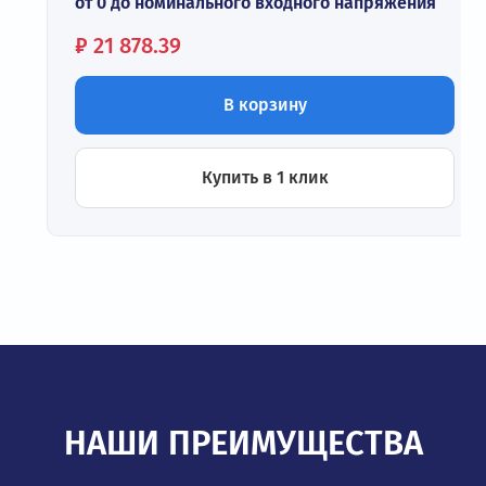
от 0 до номинального входного напряжения
Цена:
₽
21 878.39
В корзину
Купить в 1 клик
НАШИ ПРЕИМУЩЕСТВА