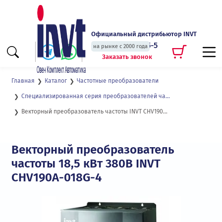
Официальный дистрибьютор INVT
+7 (495) 135-135-5
на рынке с 2000 года
Заказать звонок
Главная
Каталог
Частотные преобразователи
Специализированная серия преобразователей частоты для подъемных кранов и механизмов CHV190
Векторный преобразователь частоты INVT CHV190A-018-4
Векторный преобразователь
частоты 18,5 кВт 380В INVT
CHV190A-018G-4