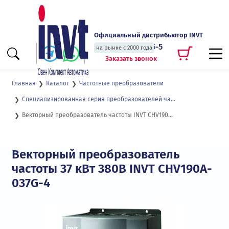
Официальный дистрибьютор INVT
+7 (495) 135-135-5
на рынке с 2000 года
Заказать звонок
Главная
Каталог
Частотные преобразователи
Специализированная серия преобразователей частоты для подъемных кранов и механизмов CHV190
Векторный преобразователь частоты INVT CHV190A-037-4
Векторный преобразователь
частоты 37 кВт 380В INVT CHV190A-
037G-4