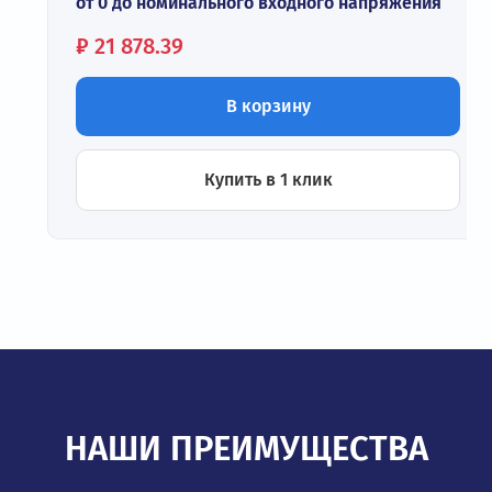
от 0 до номинального входного напряжения
Цена:
₽
21 878.39
В корзину
Купить в 1 клик
НАШИ ПРЕИМУЩЕСТВА